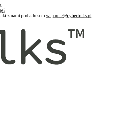
a.
nę?
ntakt z nami pod adresem
wsparcie@cyberfolks.pl
.